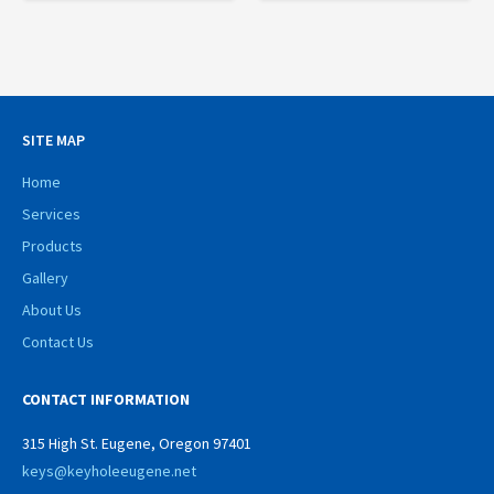
SITE MAP
Home
Services
Products
Gallery
About Us
Contact Us
CONTACT INFORMATION
315 High St. Eugene, Oregon 97401
keys@keyholeeugene.net