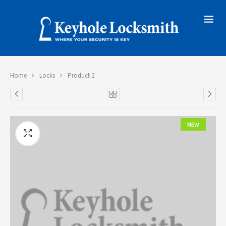
Home
Locks
Product 2
NEW